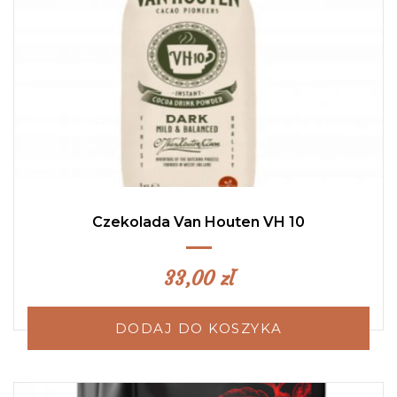
Czekolada Van Houten VH 10
33,00
zł
DODAJ DO KOSZYKA