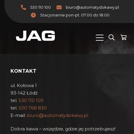
530 110 100
biuro@automatydokawy.pl
Stacjonarnie pon-pt: 07:00 do 18:00
KONTAKT
ul. Kołowa 1
93-142 Łódź
tel.
530 110 100
tel.
500 768 830
E-mail:
biuro@automatydokawy.pl
Dobra kawa – wszędzie, gdzie jej potrzebujesz!